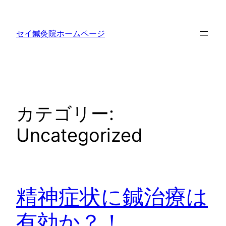
内
容
セイ鍼灸院ホームページ
を
ス
キ
ッ
プ
カテゴリー:
Uncategorized
精神症状に鍼治療は
有効か？！