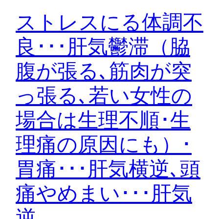
ストレスにる体調不
良･･･肝気鬱滞（脇
腹が張る､筋肉が突
っ張る､若い女性の
場合は生理不順･生
理痛の原因にも）･
胃痛･･･肝気横逆､頭
痛やめまい･･･肝気
逆