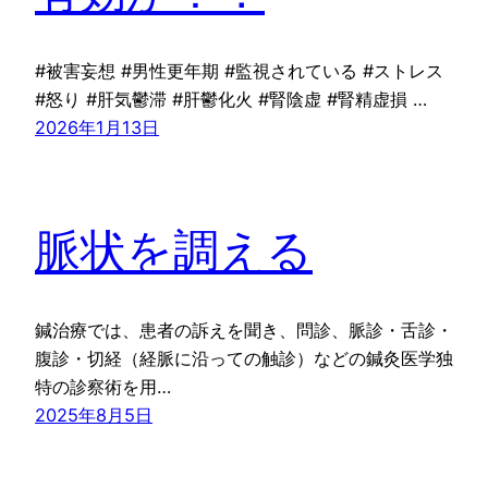
#被害妄想 #男性更年期 #監視されている #ストレス
#怒り #肝気鬱滞 #肝鬱化火 #腎陰虚 #腎精虚損 …
2026年1月13日
脈状を調える
鍼治療では、患者の訴えを聞き、問診、脈診・舌診・
腹診・切経（経脈に沿っての触診）などの鍼灸医学独
特の診察術を用…
2025年8月5日